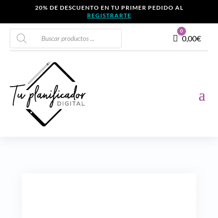
20% DE DESCUENTO EN TU PRIMER PEDIDO AL
REGISTRARTE
Búsqueda
0
Carro
0,00
€
de
productos