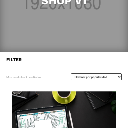
SHOP V1
FILTER
Ordenado
Mostrando los 9 resultados
por
popularidad